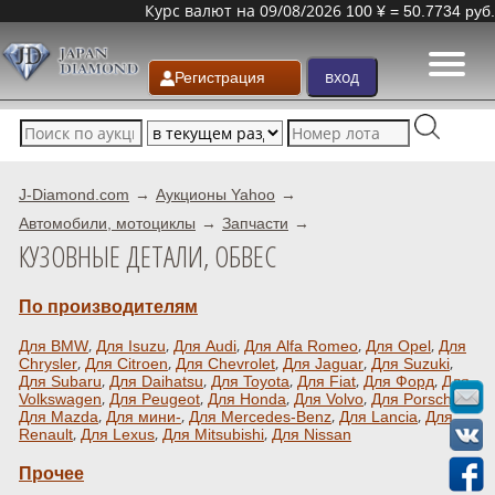
Курс валют на 09/08/2026
100 ¥ = 50.7734 руб.
Регистрация
J-Diamond.com
Аукционы Yahoo
Автомобили, мотоциклы
Запчасти
КУЗОВНЫЕ ДЕТАЛИ, ОБВЕС
По производителям
,
,
,
,
,
Для BMW
Для Isuzu
Для Audi
Для Alfa Romeo
Для Opel
Для
,
,
,
,
,
Chrysler
Для Citroen
Для Chevrolet
Для Jaguar
Для Suzuki
,
,
,
,
,
Для Subaru
Для Daihatsu
Для Toyota
Для Fiat
Для Форд
Для
,
,
,
,
,
Volkswagen
Для Peugeot
Для Honda
Для Volvo
Для Porsche
,
,
,
,
Для Mazda
Для мини-
Для Mercedes-Benz
Для Lancia
Для
,
,
,
Renault
Для Lexus
Для Mitsubishi
Для Nissan
Прочее