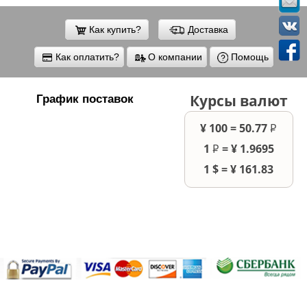
Как купить?
Доставка
Как оплатить?
О компании
Помощь
Курсы валют
График поставок
¥ 100 = 50.77
P
–
1
P
= ¥ 1.9695
–
1 $ = ¥ 161.83