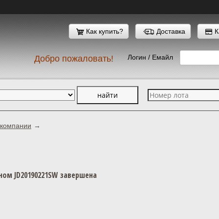
Как купить?
Доставка
К
Логин / Емайл
Добро пожаловать!
 компании
ном JD20190221SW завершена