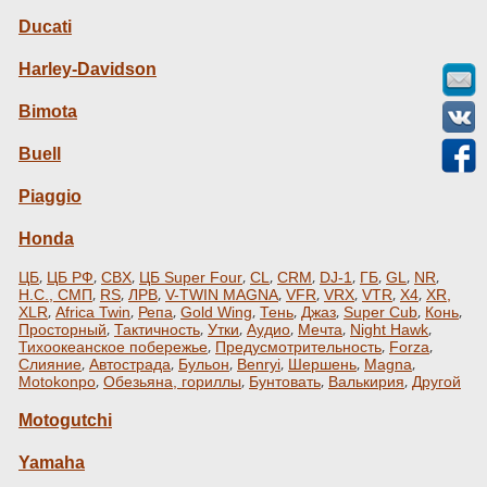
Ducati
Harley-Davidson
Bimota
Buell
Piaggio
Honda
,
,
,
,
,
,
,
,
,
,
ЦБ
ЦБ РФ
CBX
ЦБ Super Four
CL
CRM
DJ-1
ГБ
GL
NR
,
,
,
,
,
,
,
,
Н.С., СМП
RS
ЛРВ
V-TWIN MAGNA
VFR
VRX
VTR
X4
XR,
,
,
,
,
,
,
,
,
XLR
Africa Twin
Репа
Gold Wing
Тень
Джаз
Super Cub
Конь
,
,
,
,
,
,
Просторный
Тактичность
Утки
Аудио
Мечта
Night Hawk
,
,
,
Тихоокеанское побережье
Предусмотрительность
Forza
,
,
,
,
,
,
Слияние
Автострада
Бульон
Benryi
Шершень
Magna
,
,
,
,
Motokonpo
Обезьяна, гориллы
Бунтовать
Валькирия
Другой
Motogutchi
Yamaha