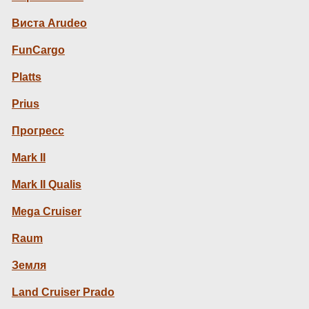
Виста Arudeo
FunCargo
Platts
Prius
Прогресс
Mark II
Mark II Qualis
Mega Cruiser
Raum
Земля
Land Cruiser Prado