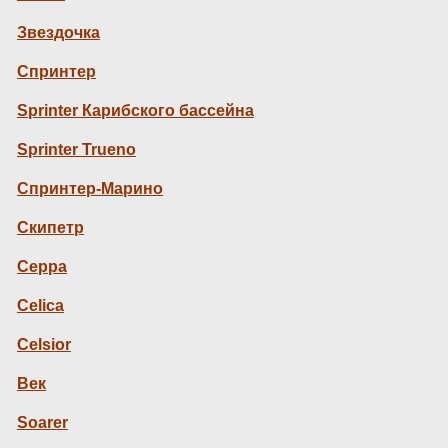
Звездочка
Спринтер
Sprinter Карибского бассейна
Sprinter Trueno
Спринтер-Марино
Скипетр
Серра
Celica
Celsior
Век
Soarer