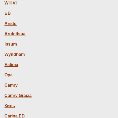
Will Vi
ЬВ
Aristo
Arutettsua
Ipsum
Wyndham
Estima
Opa
Camry
Camry Gracia
Киль
Carina ED