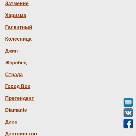
Затмение
Харизма
Галантный
Колесница
Джип
Жеребец
Страда
Город Box
Претендент
Diamante
Дион
Достоинство