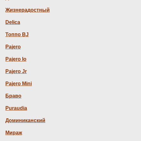
Жизнерадостный
Delica
Топпо BJ
Pajero
Pajero Io
Pajero Jr
Pajero Mini
Браво
Puraudia
Доминиканский
Мираж