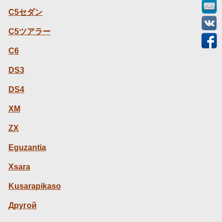
C5セダン
C5ツアラー
C6
DS3
DS4
XM
ZX
Eguzantia
Xsara
Kusarapikaso
Другой