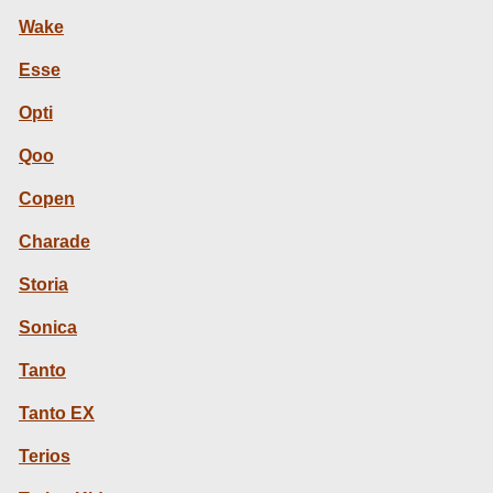
Wake
Esse
Opti
Qoo
Copen
Charade
Storia
Sonica
Tanto
Tanto EX
Terios