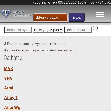
Курс валют на 09/08/2026
100 ¥ = 50.7734 руб.
Регистрация
J-Diamond.com
Аукционы Yahoo
Автомобили, мотоциклы
Авто целиком
Daihatsu
MAX
YRV
Atrai
Atray 7
Atrai Wg