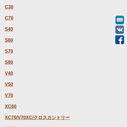
C30
C70
S40
S60
S70
S80
V40
V50
V70
XC60
XC70/V70XC/クロスカントリー