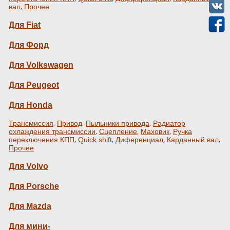
,
вал
Прочее
Для Fiat
Для Форд
Для Volkswagen
Для Peugeot
Для Honda
,
,
,
Трансмиссия
Привод
Пыльники привода
Радиатор
,
,
,
охлаждения трансмиссии
Сцепление
Маховик
Ручка
,
,
,
,
переключения КПП
Quick shift
Диференциал
Карданный вал
Прочее
Для Volvo
Для Porsche
Для Mazda
Для мини-