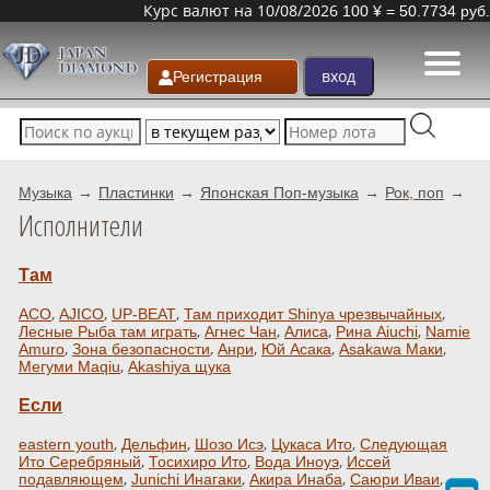
Курс валют на 10/08/2026
100 ¥ = 50.7734 руб.
Регистрация
Музыка
Пластинки
Японская Поп-музыка
Рок, поп
Исполнители
Там
,
,
,
,
ACO
AJICO
UP-BEAT
Там приходит Shinya чрезвычайных
,
,
,
,
Лесные Рыба там играть
Агнес Чан
Алиса
Рина Aiuchi
Namie
,
,
,
,
,
Amuro
Зона безопасности
Анри
Юй Асака
Asakawa Маки
,
Мегуми Maqiu
Akashiya щука
Если
,
,
,
,
eastern youth
Дельфин
Шозо Исэ
Цукаса Ито
Следующая
,
,
,
Ито Серебряный
Тосихиро Ито
Вода Иноуэ
Иссей
,
,
,
,
подавляющем
Junichi Инагаки
Акира Инаба
Саюри Иваи