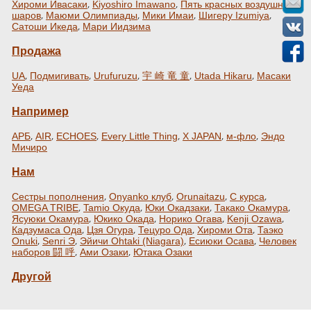
,
,
Хироми Ивасаки
Kiyoshiro Imawano
Пять красных воздушных
,
,
,
,
шаров
Маюми Олимпиады
Мики Имаи
Шигеру Izumiya
,
Сатоши Икеда
Мари Иидзима
Продажа
,
,
,
,
,
UA
Подмигивать
Urufuruzu
宇 崎 竜 童
Utada Hikaru
Масаки
Уеда
Например
,
,
,
,
,
,
АРБ
AIR
ECHOES
Every Little Thing
X JAPAN
м-фло
Эндо
Мичиро
Нам
,
,
,
,
Сестры пополнения
Onyanko клуб
Orunaitazu
С курса
,
,
,
,
OMEGA TRIBE
Tamio Окуда
Юки Окадзаки
Такако Окамура
,
,
,
,
Ясуюки Окамура
Юкико Окада
Норико Огава
Kenji Ozawa
,
,
,
,
Кадзумаса Ода
Цзя Огура
Тецуро Ода
Хироми Ота
Таэко
,
,
,
,
Onuki
Senri Э
Эйичи Ohtaki (Niagara)
Есиюки Осава
Человек
,
,
наборов 闘 呼
Ами Озаки
Ютака Озаки
Другой