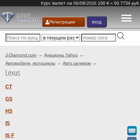
Курс валют на 06/08/2026
100 ¥ = 50.7734 руб.
Регистрация
J-Diamond.com
Аукционы Yahoo
Автомобили, мотоциклы
Авто целиком
Lexus
CT
GS
HS
IS
IS F