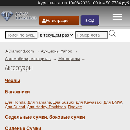
Курс валют на 10/08/2026
100 ¥ = 50.7734 руб.
Регистрация
J-Diamond.com
Аукционы Yahoo
Автомобили, мотоциклы
Мотоциклы
Аксессуары
Чехлы
Багажники
,
,
,
,
,
Для Honda
Для Yamaha
Для Suzuki
Для Kawasaki
Для BMW
,
,
Для Ducati
Для Harley-Davidson
Прочее
Седельные сумки, боковые сумки
Сиденье Сумки