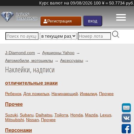
Курс валют на 09/08/2026
100 ¥ = 50.7734 руб.
Регистрация
J-Diamond.com
Аукционы Yahoo
Автомобили, мотоциклы
Аксессуары
Наклейки, надписи
отличительные знаки
,
,
,
,
Ребенок
Для пожилых
Начинающий
Инвалид
Прочее
Прочее
,
,
,
,
,
,
,
Suzuki
Subaru
Daihatsu
Тойота
Honda
Mazda
Lexus
,
,
Mitsubishi
Nissan
Прочее
Персонажи