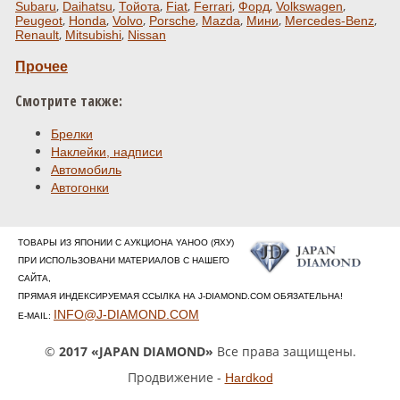
,
,
,
,
,
,
,
Subaru
Daihatsu
Тойота
Fiat
Ferrari
Форд
Volkswagen
,
,
,
,
,
,
,
Peugeot
Honda
Volvo
Porsche
Mazda
Мини
Mercedes-Benz
,
,
Renault
Mitsubishi
Nissan
Прочее
Смотрите также:
Брелки
Наклейки, надписи
Автомобиль
Автогонки
ТОВАРЫ ИЗ ЯПОНИИ С АУКЦИОНА YAHOO (ЯХУ)
ПРИ ИСПОЛЬЗОВАНИ МАТЕРИАЛОВ С НАШЕГО
САЙТА,
ПРЯМАЯ ИНДЕКСИРУЕМАЯ ССЫЛКА НА J-DIAMOND.COM ОБЯЗАТЕЛЬНА!
INFO@J-DIAMOND.COM
E-MAIL:
©
2017 «JAPAN DIAMOND»
Все права защищены.
Продвижение -
Hardkod