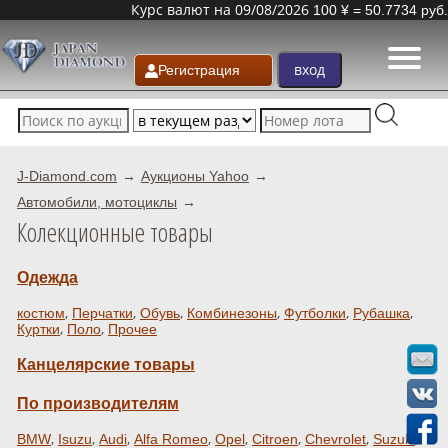
Курс валют на 09/08/2026
100 ¥ = 50.7734 руб.
Регистрация
J-Diamond.com
Аукционы Yahoo
Автомобили, мотоциклы
Колекционные товары
Одежда
,
,
,
,
,
,
костюм
Перчатки
Обувь
Комбинезоны
Футболки
Рубашка
,
,
Куртки
Поло
Прочее
Канцелярские товары
По производителям
,
,
,
,
,
,
,
,
BMW
Isuzu
Audi
Alfa Romeo
Opel
Citroen
Chevrolet
Suzuki