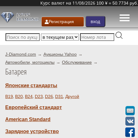
Курс валют на 11/08/2026
100 ¥ = 50.7734 руб.
Регистрация
J-Diamond.com
Аукционы Yahoo
Автомобили, мотоциклы
Обслуживание
Батарея
Японские стандарты
,
,
,
,
,
,
B19
B20
B24
D23
D26
D31
Другой
Европейский стандарт
American Standard
Зарядное устройство