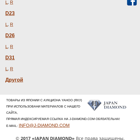
,
L
R
D23
,
L
R
D26
,
L
R
D31
,
L
R
Другой
ТОВАРЫ ИЗ ЯПОНИИ С АУКЦИОНА YAHOO (ЯХУ)
ПРИ ИСПОЛЬЗОВАНИ МАТЕРИАЛОВ С НАШЕГО
САЙТА,
ПРЯМАЯ ИНДЕКСИРУЕМАЯ ССЫЛКА НА J-DIAMOND.COM ОБЯЗАТЕЛЬНА!
INFO@J-DIAMOND.COM
E-MAIL:
©
2017 «JAPAN DIAMOND»
Все права защищены.