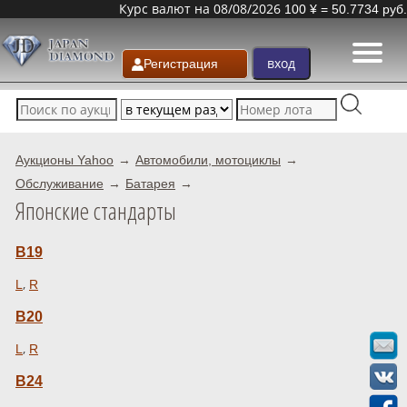
Курс валют на 08/08/2026
100 ¥ = 50.7734 руб.
Регистрация
Аукционы Yahoo
Автомобили, мотоциклы
Обслуживание
Батарея
Японские стандарты
B19
,
L
R
B20
,
L
R
B24