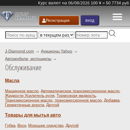
Курс валют на 06/08/2026
100 ¥ = 50.7734 руб.
Регистрация
J-Diamond.com
Аукционы Yahoo
Автомобили, мотоциклы
Обслуживание
Масла
,
,
Машинное масло
Автоматическое трансмиссионное масло
,
,
Жидкости Усилитель руля
Тормозная жидкость
,
,
Трансмиссионное масло, трансмиссионное масло
Добавка
,
Герметичные агента
Другой
Товары для мытья авто
,
,
,
Губка
Воск
Моющее средство
Другой